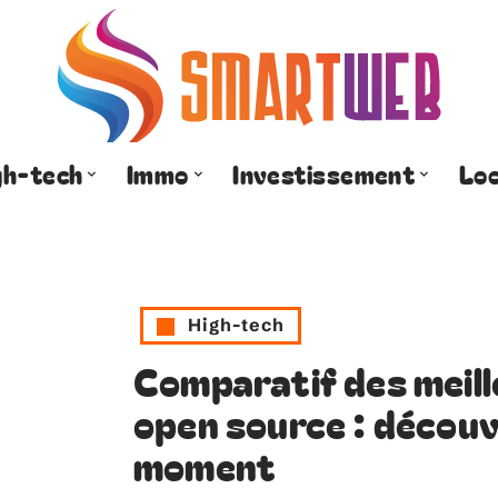
gh-tech
Immo
Investissement
Lo
High-tech
Comparatif des meill
open source : découv
moment