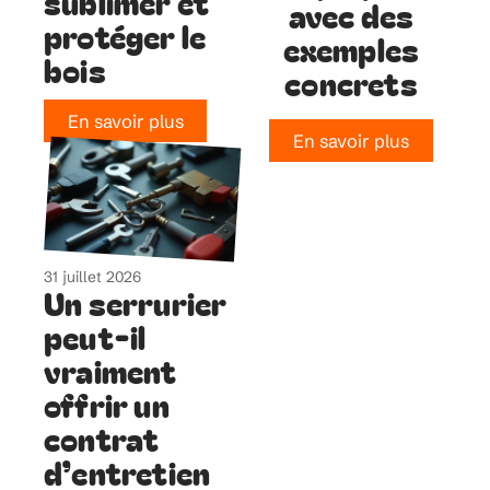
sublimer et
avec des
protéger le
exemples
bois
concrets
En savoir plus
En savoir plus
31 juillet 2026
Un serrurier
peut-il
vraiment
offrir un
contrat
d’entretien