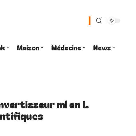
ok
Maison
Médecine
News
nvertisseur ml en L
entifiques