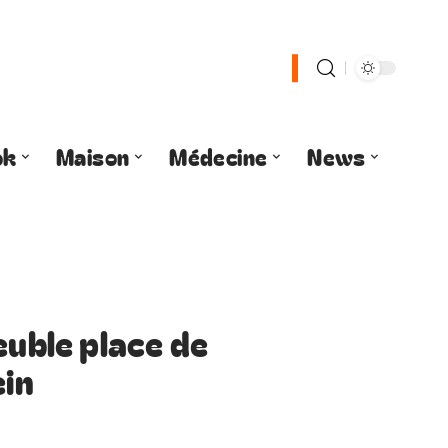
ok
Maison
Médecine
News
euble place de
ein